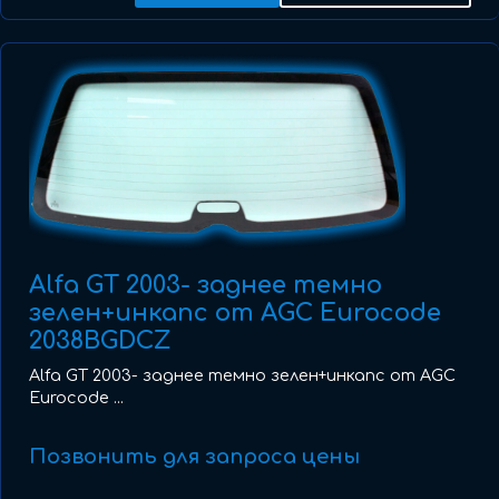
Alfa GT 2003- заднее темно
зелен+инкапс от AGC Eurocode
2038BGDCZ
Alfa GT 2003- заднее темно зелен+инкапс от AGC
Eurocode ...
Позвонить для запроса цены