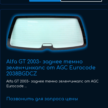
Alfa GT 2003- заднее темно
зелен+инкапс от AGC Eurocode
2038BGDCZ
Alfa GT 2003- заднее темно зелен+инкапс от AGC
Eurocode ...
Позвонить для запроса цены