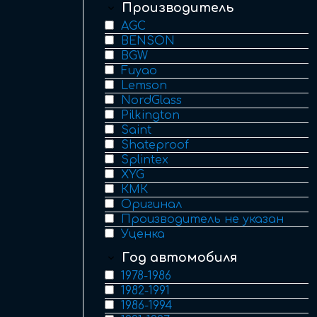
Производитель
AGC
BENSON
BGW
Fuyao
Lemson
NordGlass
Pilkington
Saint
Shateproof
Splintex
XYG
КМК
Оригинал
Производитель не указан
Уценка
Год автомобиля
1978-1986
1982-1991
1986-1994