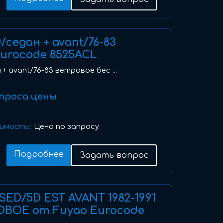
0/седан + avant/76-83
urocode 8525ACL
 + avant/76-83 ветровое бес ...
проса цены
имость:
Цена по запросу
Подробнее
Задать вопрос
 SED/5D EST AVANT 1982-1991
ОВОЕ от Fuyao Eurocode