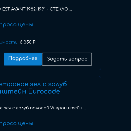
EST AVANT 1982-1991 - СТЕКЛО ...
проса цены
имость:
6 350 ₽
Подробнее
Задать вопрос
ветровое зел с голуб
нштейн Eurocode
е зел с голуб полосой W-кронштейн ...
проса цены