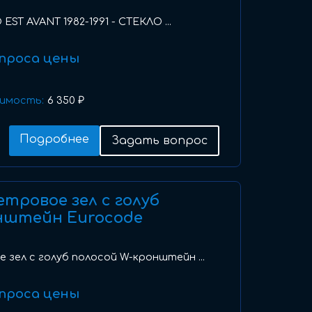
EST AVANT 1982-1991 - СТЕКЛО ...
проса цены
имость:
6 350 ₽
Подробнее
Задать вопрос
ветровое зел с голуб
нштейн Eurocode
е зел с голуб полосой W-кронштейн ...
проса цены