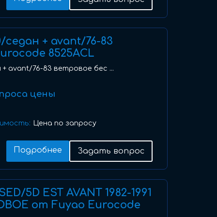
0/седан + avant/76-83
urocode 8525ACL
 + avant/76-83 ветровое бес ...
проса цены
имость:
Цена по запросу
Подробнее
Задать вопрос
 SED/5D EST AVANT 1982-1991
ОВОЕ от Fuyao Eurocode