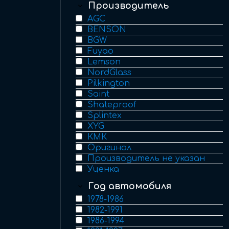
Производитель
AGC
BENSON
BGW
Fuyao
Lemson
NordGlass
Pilkington
Saint
Shateproof
Splintex
XYG
КМК
Оригинал
Производитель не указан
Уценка
Год автомобиля
1978-1986
1982-1991
1986-1994