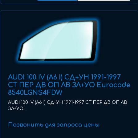
AUDI 100 IV (A6 I) СД+УН 1991-1997
СТ ПЕР ДВ ОП ЛВ ЗЛ+УО Eurocode
8540LGNS4FDW
AUDI 100 IV (A6 I) СД+УН 1991-1997 СТ ПЕР ДВ ОП ЛВ
ЗЛ+УО ...
Позвонить для запроса цены