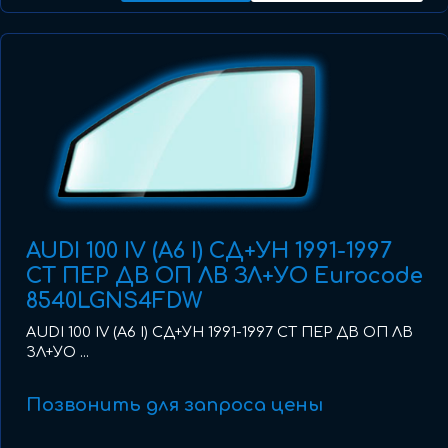
AUDI 100 IV (A6 I) СД+УН 1991-1997
СТ ПЕР ДВ ОП ЛВ ЗЛ+УО Eurocode
8540LGNS4FDW
AUDI 100 IV (A6 I) СД+УН 1991-1997 СТ ПЕР ДВ ОП ЛВ
ЗЛ+УО ...
Позвонить для запроса цены