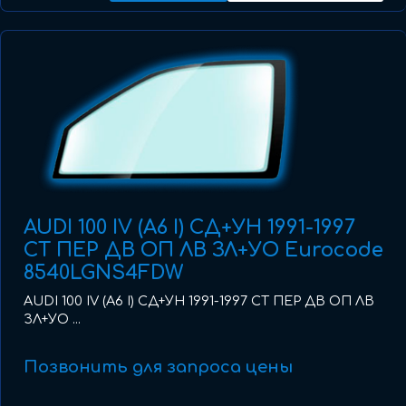
AUDI 100 IV (A6 I) СД+УН 1991-1997
СТ ПЕР ДВ ОП ЛВ ЗЛ+УО Eurocode
8540LGNS4FDW
AUDI 100 IV (A6 I) СД+УН 1991-1997 СТ ПЕР ДВ ОП ЛВ
ЗЛ+УО ...
Позвонить для запроса цены