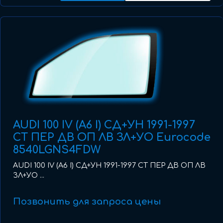
AUDI 100 IV (A6 I) СД+УН 1991-1997
СТ ПЕР ДВ ОП ЛВ ЗЛ+УО Eurocode
8540LGNS4FDW
AUDI 100 IV (A6 I) СД+УН 1991-1997 СТ ПЕР ДВ ОП ЛВ
ЗЛ+УО ...
Позвонить для запроса цены