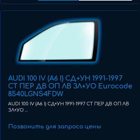
AUDI 100 IV (A6 I) СД+УН 1991-1997
СТ ПЕР ДВ ОП ЛВ ЗЛ+УО Eurocode
8540LGNS4FDW
AUDI 100 IV (A6 I) СД+УН 1991-1997 СТ ПЕР ДВ ОП ЛВ
ЗЛ+УО ...
Позвонить для запроса цены